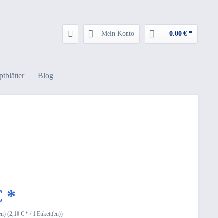
Mein Konto
0,00 € *
tblätter
Blog
€ *
en) (2,10 € * / 1 Etikett(en))