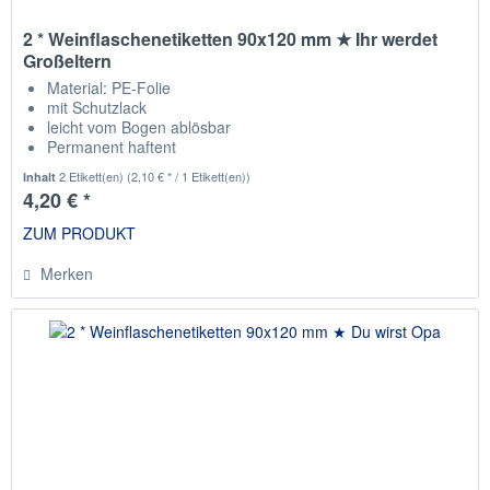
2 * Weinflaschenetiketten 90x120 mm ★ Ihr werdet
Großeltern
Material: PE-Folie
mit Schutzlack
leicht vom Bogen ablösbar
Permanent haftent
passend für die gängisten Weinflaschen
2 Etikett(en)
(2,10 € * / 1 Etikett(en))
Inhalt
4,20 € *
ZUM PRODUKT
Merken