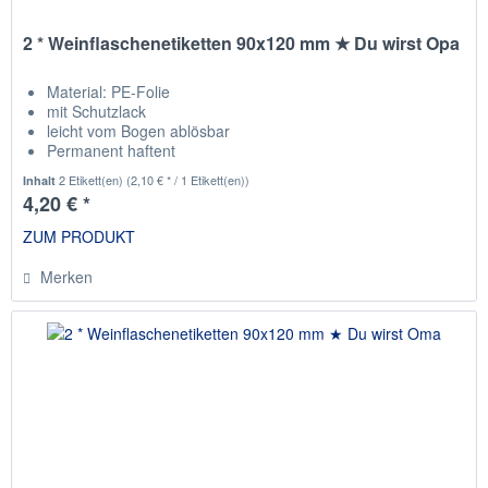
2 * Weinflaschenetiketten 90x120 mm ★ Du wirst Opa
Material: PE-Folie
mit Schutzlack
leicht vom Bogen ablösbar
Permanent haftent
passend für die gängisten Weinflaschen
2 Etikett(en)
(2,10 € * / 1 Etikett(en))
Inhalt
4,20 € *
ZUM PRODUKT
Merken