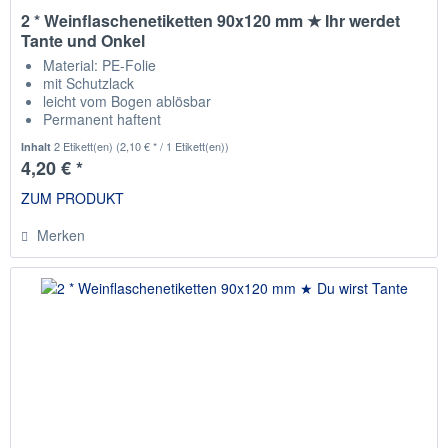
2 * Weinflaschenetiketten 90x120 mm ★ Ihr werdet
Tante und Onkel
Material: PE-Folie
mit Schutzlack
leicht vom Bogen ablösbar
Permanent haftent
passend für die gängisten Weinflaschen
2 Etikett(en)
(2,10 € * / 1 Etikett(en))
Inhalt
4,20 € *
ZUM PRODUKT
Merken