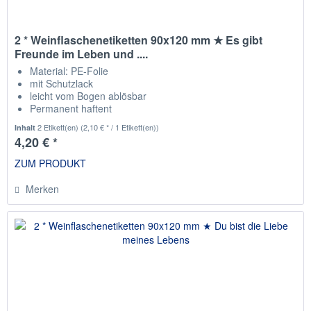
2 * Weinflaschenetiketten 90x120 mm ★ Es gibt
Freunde im Leben und ....
Material: PE-Folie
mit Schutzlack
leicht vom Bogen ablösbar
Permanent haftent
passend für die gängisten Weinflaschen
2 Etikett(en)
(2,10 € * / 1 Etikett(en))
Inhalt
4,20 € *
ZUM PRODUKT
Merken