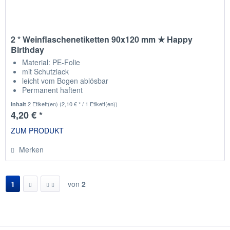
2 * Weinflaschenetiketten 90x120 mm ★ Happy
Birthday
Material: PE-Folie
mit Schutzlack
leicht vom Bogen ablösbar
Permanent haftent
passend für die gängisten Weinflaschen
2 Etikett(en)
(2,10 € * / 1 Etikett(en))
Inhalt
4,20 € *
ZUM PRODUKT
Merken
1
von
2