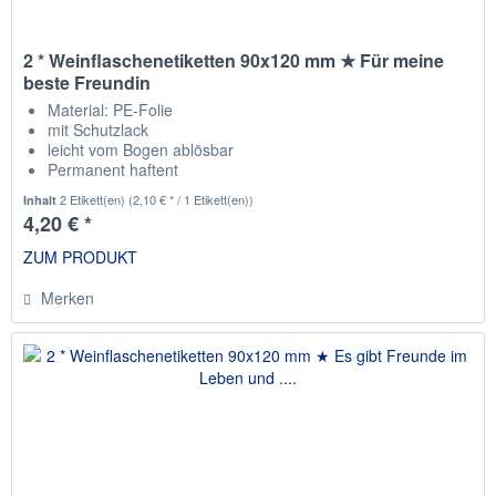
2 * Weinflaschenetiketten 90x120 mm ★ Für meine
beste Freundin
Material: PE-Folie
mit Schutzlack
leicht vom Bogen ablösbar
Permanent haftent
passend für die gängisten Weinflaschen
2 Etikett(en)
(2,10 € * / 1 Etikett(en))
Inhalt
4,20 € *
ZUM PRODUKT
Merken