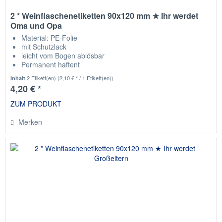
2 * Weinflaschenetiketten 90x120 mm ★ Ihr werdet
Oma und Opa
Material: PE-Folie
mit Schutzlack
leicht vom Bogen ablösbar
Permanent haftent
passend für die gängisten Weinflaschen
2 Etikett(en)
(2,10 € * / 1 Etikett(en))
Inhalt
4,20 € *
ZUM PRODUKT
Merken