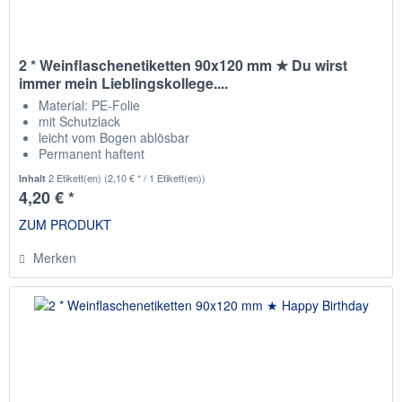
2 * Weinflaschenetiketten 90x120 mm ★ Du wirst
immer mein Lieblingskollege....
Material: PE-Folie
mit Schutzlack
leicht vom Bogen ablösbar
Permanent haftent
passend für die gängisten Weinflaschen
2 Etikett(en)
(2,10 € * / 1 Etikett(en))
Inhalt
4,20 € *
ZUM PRODUKT
Merken