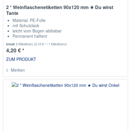
2 * Weinflaschenetiketten 90x120 mm ★ Du wirst
Tante
Material: PE-Folie
mit Schutzlack
leicht vom Bogen ablösbar
Permanent haftent
passend für die gängisten Weinflaschen
2 Etikett(en)
(2,10 € * / 1 Etikett(en))
Inhalt
4,20 € *
ZUM PRODUKT
Merken