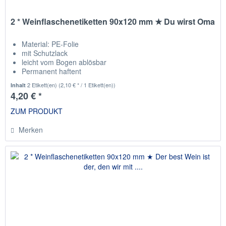
2 * Weinflaschenetiketten 90x120 mm ★ Du wirst Oma
Material: PE-Folie
mit Schutzlack
leicht vom Bogen ablösbar
Permanent haftent
passend für die gängisten Weinflaschen
2 Etikett(en)
(2,10 € * / 1 Etikett(en))
Inhalt
4,20 € *
ZUM PRODUKT
Merken