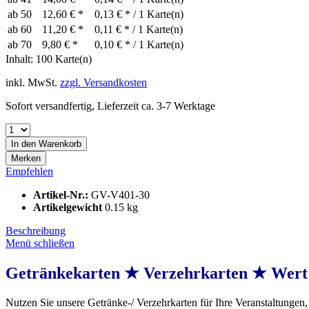
ab
50
12,60 € *
0,13 € * / 1 Karte(n)
ab
60
11,20 € *
0,11 € * / 1 Karte(n)
ab
70
9,80 € *
0,10 € * / 1 Karte(n)
Inhalt:
100 Karte(n)
inkl. MwSt.
zzgl. Versandkosten
Sofort versandfertig, Lieferzeit ca. 3-7 Werktage
In den
Warenkorb
Merken
Empfehlen
Artikel-Nr.:
GV-V401-30
Artikelgewicht
0.15 kg
Beschreibung
Menü schließen
Getränkekarten ★ Verzehrkarten ★ Wert
Nutzen Sie unsere Getränke-/ Verzehrkarten für Ihre Veranstaltungen, 