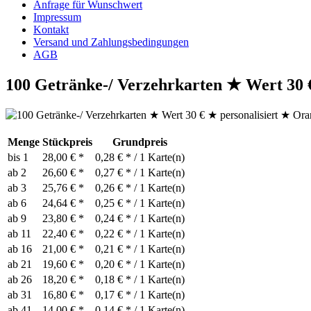
Anfrage für Wunschwert
Impressum
Kontakt
Versand und Zahlungsbedingungen
AGB
100 Getränke-/ Verzehrkarten ★ Wert 30 
Menge
Stückpreis
Grundpreis
bis
1
28,00 € *
0,28 € * / 1 Karte(n)
ab
2
26,60 € *
0,27 € * / 1 Karte(n)
ab
3
25,76 € *
0,26 € * / 1 Karte(n)
ab
6
24,64 € *
0,25 € * / 1 Karte(n)
ab
9
23,80 € *
0,24 € * / 1 Karte(n)
ab
11
22,40 € *
0,22 € * / 1 Karte(n)
ab
16
21,00 € *
0,21 € * / 1 Karte(n)
ab
21
19,60 € *
0,20 € * / 1 Karte(n)
ab
26
18,20 € *
0,18 € * / 1 Karte(n)
ab
31
16,80 € *
0,17 € * / 1 Karte(n)
ab
41
14,00 € *
0,14 € * / 1 Karte(n)