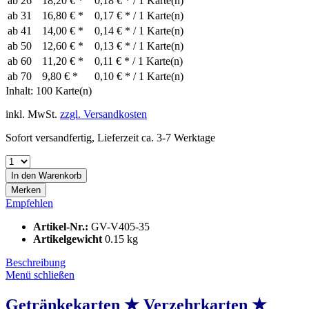
ab
26
18,20 € *
0,18 € * / 1 Karte(n)
ab
31
16,80 € *
0,17 € * / 1 Karte(n)
ab
41
14,00 € *
0,14 € * / 1 Karte(n)
ab
50
12,60 € *
0,13 € * / 1 Karte(n)
ab
60
11,20 € *
0,11 € * / 1 Karte(n)
ab
70
9,80 € *
0,10 € * / 1 Karte(n)
Inhalt:
100 Karte(n)
inkl. MwSt.
zzgl. Versandkosten
Sofort versandfertig, Lieferzeit ca. 3-7 Werktage
In den
Warenkorb
Merken
Empfehlen
Artikel-Nr.:
GV-V405-35
Artikelgewicht
0.15 kg
Beschreibung
Menü schließen
Getränkekarten ★ Verzehrkarten ★