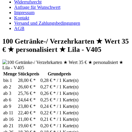
Widerrufsrecht
Anfrage für Wunschwert
Impressum
Kontakt
Versand und Zahlungsbedingungen
AGB
100 Getränke-/ Verzehrkarten ★ Wert 35
€ ★ personalisiert ★ Lila - V405
Menge
Stückpreis
Grundpreis
bis
1
28,00 € *
0,28 € * / 1 Karte(n)
ab
2
26,60 € *
0,27 € * / 1 Karte(n)
ab
3
25,76 € *
0,26 € * / 1 Karte(n)
ab
6
24,64 € *
0,25 € * / 1 Karte(n)
ab
9
23,80 € *
0,24 € * / 1 Karte(n)
ab
11
22,40 € *
0,22 € * / 1 Karte(n)
ab
16
21,00 € *
0,21 € * / 1 Karte(n)
ab
21
19,60 € *
0,20 € * / 1 Karte(n)