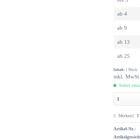
ab
4
ab
9
ab
13
ab
25
Inhalt:
1 Block
inkl. MwSt
Sofort versa
Merken
E
Artikel-Nr.:
Artikelgewich