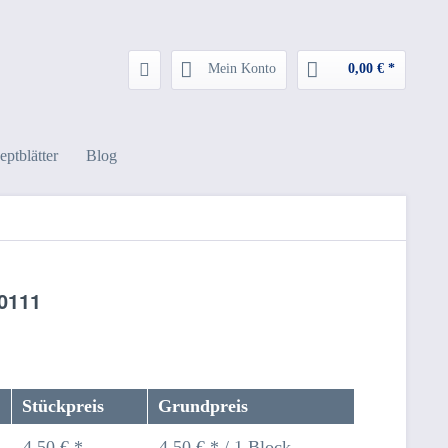
Mein Konto
0,00 € *
eptblätter
Blog
V0111
Stückpreis
Grundpreis
4,50 € *
4,50 € * / 1 Block