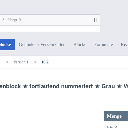
blöcke
Getränke- / Verzehrkarten
Blöcke
Formulare
Rez
m
Version 1
10 €
rtenblock ★ fortlaufend nummeriert ★ Grau ★ 
Menge
bis
3