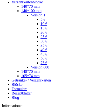
Verzehrkartenblöcke
140*70 mm
140*100 mm
Version 1
5 €
10 €
15 €
20 €
25 €
30 €
35 €
40 €
45 €
50 €
75 €
Version 600
148*70 mm
105*74 mm
Getränke- / Verzehrkarten
Blöcke
Formulare
Rezeptblätter
Blog
Informationen