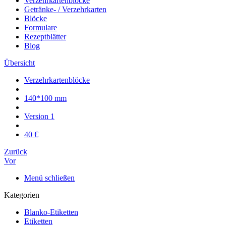
Verzehrkartenblöcke
Getränke- / Verzehrkarten
Blöcke
Formulare
Rezeptblätter
Blog
Übersicht
Verzehrkartenblöcke
140*100 mm
Version 1
40 €
Zurück
Vor
Menü schließen
Kategorien
Blanko-Etiketten
Etiketten