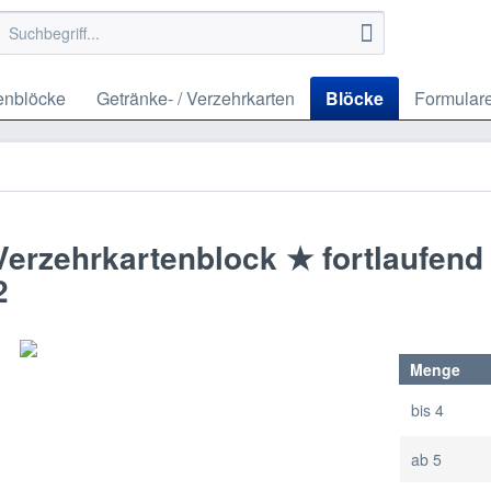
enblöcke
Getränke- / Verzehrkarten
Blöcke
Formular
 Verzehrkartenblock ★ fortlaufend
2
Menge
bis
4
ab
5