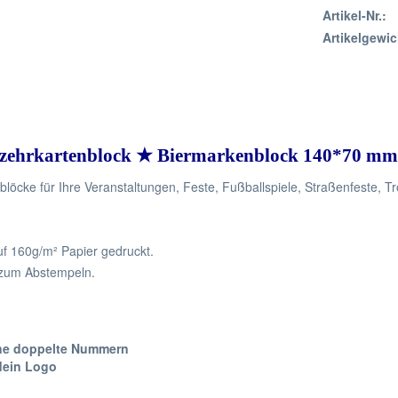
Artikel-Nr.:
Artikelgewic
rzehrkartenblock ★ Biermarkenblock 140*70 mm
löcke für Ihre Veranstaltungen, Feste, Fußballspiele, Straßenfeste, T
uf 160g/m² Papier gedruckt.
r zum Abstempeln.
eine doppelte Nummern
dein Logo