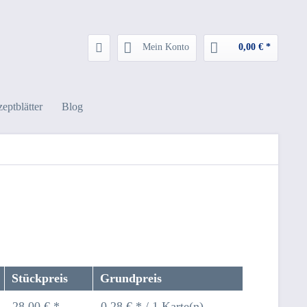
Mein Konto
0,00 € *
eptblätter
Blog
Stückpreis
Grundpreis
28,00 € *
0,28 € * / 1 Karte(n)