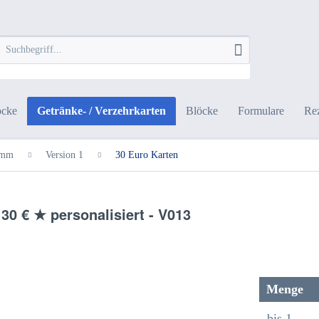
öcke
Getränke- / Verzehrkarten
Blöcke
Formulare
Rez
 mm
Version 1
30 Euro Karten
30 € ★ personalisiert - V013
Menge
bis
1