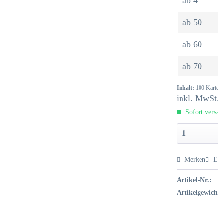
ab
41
ab
50
ab
60
ab
70
Inhalt:
100 Karte
inkl. MwSt
Sofort versa
Merken
E
Artikel-Nr.:
Artikelgewich