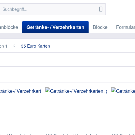
enblöcke
Getränke- / Verzehrkarten
Blöcke
Formula
on 1
35 Euro Karten