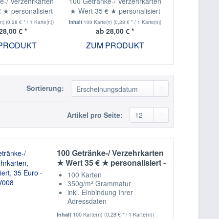
e-/ Verzehrkarten
100 Getränke-/ Verzehrkarten
100 Getränke-
 ★ personalisiert
★ Wert 35 € ★ personalisiert
★ Wert 35 € 
- V003
- V004
- 
(n)
(0,28 € * / 1 Karte(n))
Inhalt
100 Karte(n)
(0,28 € * / 1 Karte(n))
Inhalt
100 Karte(n
28,00 € *
ab 28,00 € *
ab 2
PRODUKT
ZUM PRODUKT
ZUM 
Sortierung:
Artikel pro Seite:
100 Getränke-/ Verzehrkarten
★ Wert 35 € ★ personalisiert -
V008
100 Karten
350g/m² Grammatur
inkl. Einbindung Ihrer
Adressdaten
Staffelpreise
100 Karte(n)
(0,28 € * / 1 Karte(n))
Inhalt