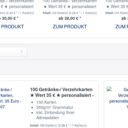
ke-/ Verzehrkarten
100 Getränke-/ Verzehrkarten
100 Getränk
€ ★ personalisiert
★ Wert 35 € ★ personalisiert
★ Wert 35 €
CO01-V1-35
- V002
te(n)
(0,30 € * / 1 Karte(n))
Inhalt
100 Karte(n)
(0,28 € * / 1 Karte(n))
Inhalt
100 Karte
 30,00 € *
ab 28,00 € *
ab 
 PRODUKT
ZUM PRODUKT
ZUM 
100 Getränke-/ Verzehrkarten
★ Wert 35 € ★ personalisiert -
V007
100 Karten
350g/m² Grammatur
inkl. Einbindung Ihrer
Adressdaten
Staffelpreise
100 Karte(n)
(0,28 € * / 1 Karte(n))
Inhalt