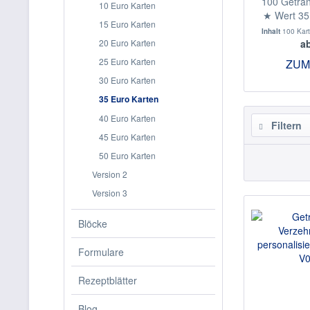
100 Geträn
10 Euro Karten
★ Wert 35 
15 Euro Karten
- 
Inhalt
100 Kar
20 Euro Karten
ab
25 Euro Karten
ZUM
30 Euro Karten
35 Euro Karten
40 Euro Karten
Filtern
45 Euro Karten
50 Euro Karten
Version 2
Version 3
Blöcke
Formulare
Rezeptblätter
Blog