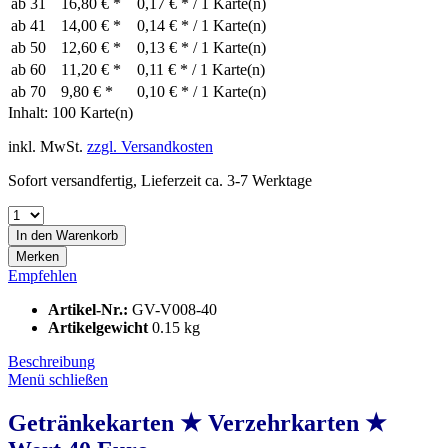
ab
31
16,80 € *
0,17 € * / 1 Karte(n)
ab
41
14,00 € *
0,14 € * / 1 Karte(n)
ab
50
12,60 € *
0,13 € * / 1 Karte(n)
ab
60
11,20 € *
0,11 € * / 1 Karte(n)
ab
70
9,80 € *
0,10 € * / 1 Karte(n)
Inhalt:
100 Karte(n)
inkl. MwSt.
zzgl. Versandkosten
Sofort versandfertig, Lieferzeit ca. 3-7 Werktage
In den
Warenkorb
Merken
Empfehlen
Artikel-Nr.:
GV-V008-40
Artikelgewicht
0.15 kg
Beschreibung
Menü schließen
Getränkekarten ★ Verzehrkarten ★