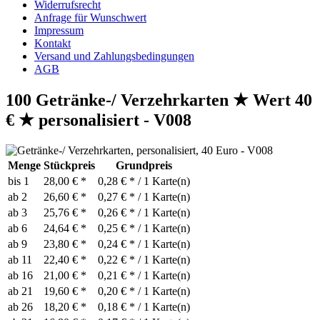
Widerrufsrecht
Anfrage für Wunschwert
Impressum
Kontakt
Versand und Zahlungsbedingungen
AGB
100 Getränke-/ Verzehrkarten ★ Wert 40
€ ★ personalisiert - V008
Menge
Stückpreis
Grundpreis
bis
1
28,00 € *
0,28 € * / 1 Karte(n)
ab
2
26,60 € *
0,27 € * / 1 Karte(n)
ab
3
25,76 € *
0,26 € * / 1 Karte(n)
ab
6
24,64 € *
0,25 € * / 1 Karte(n)
ab
9
23,80 € *
0,24 € * / 1 Karte(n)
ab
11
22,40 € *
0,22 € * / 1 Karte(n)
ab
16
21,00 € *
0,21 € * / 1 Karte(n)
ab
21
19,60 € *
0,20 € * / 1 Karte(n)
ab
26
18,20 € *
0,18 € * / 1 Karte(n)