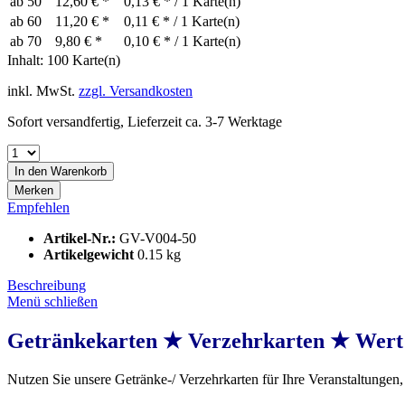
ab
50
12,60 € *
0,13 € * / 1 Karte(n)
ab
60
11,20 € *
0,11 € * / 1 Karte(n)
ab
70
9,80 € *
0,10 € * / 1 Karte(n)
Inhalt:
100 Karte(n)
inkl. MwSt.
zzgl. Versandkosten
Sofort versandfertig, Lieferzeit ca. 3-7 Werktage
In den
Warenkorb
Merken
Empfehlen
Artikel-Nr.:
GV-V004-50
Artikelgewicht
0.15 kg
Beschreibung
Menü schließen
Getränkekarten ★ Verzehrkarten ★ Wert
Nutzen Sie unsere Getränke-/ Verzehrkarten für Ihre Veranstaltungen, 