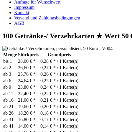
Anfrage für Wunschwert
Impressum
Kontakt
Versand und Zahlungsbedingungen
AGB
100 Getränke-/ Verzehrkarten ★ Wert 50 €
Menge
Stückpreis
Grundpreis
bis
1
28,00 € *
0,28 € * / 1 Karte(n)
ab
2
26,60 € *
0,27 € * / 1 Karte(n)
ab
3
25,76 € *
0,26 € * / 1 Karte(n)
ab
6
24,64 € *
0,25 € * / 1 Karte(n)
ab
9
23,80 € *
0,24 € * / 1 Karte(n)
ab
11
22,40 € *
0,22 € * / 1 Karte(n)
ab
16
21,00 € *
0,21 € * / 1 Karte(n)
ab
21
19,60 € *
0,20 € * / 1 Karte(n)
ab
26
18,20 € *
0,18 € * / 1 Karte(n)
ab
31
16,80 € *
0,17 € * / 1 Karte(n)
ab
41
14,00 € *
0,14 € * / 1 Karte(n)