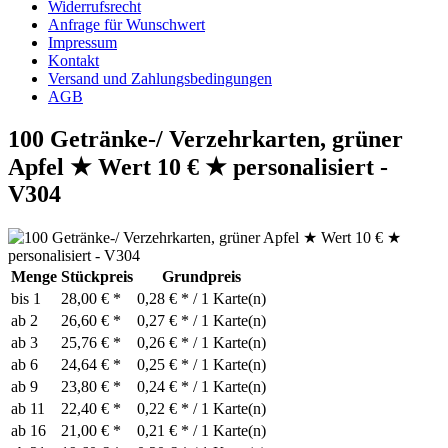
Widerrufsrecht
Anfrage für Wunschwert
Impressum
Kontakt
Versand und Zahlungsbedingungen
AGB
100 Getränke-/ Verzehrkarten, grüner
Apfel ★ Wert 10 € ★ personalisiert -
V304
Menge
Stückpreis
Grundpreis
bis
1
28,00 € *
0,28 € * / 1 Karte(n)
ab
2
26,60 € *
0,27 € * / 1 Karte(n)
ab
3
25,76 € *
0,26 € * / 1 Karte(n)
ab
6
24,64 € *
0,25 € * / 1 Karte(n)
ab
9
23,80 € *
0,24 € * / 1 Karte(n)
ab
11
22,40 € *
0,22 € * / 1 Karte(n)
ab
16
21,00 € *
0,21 € * / 1 Karte(n)