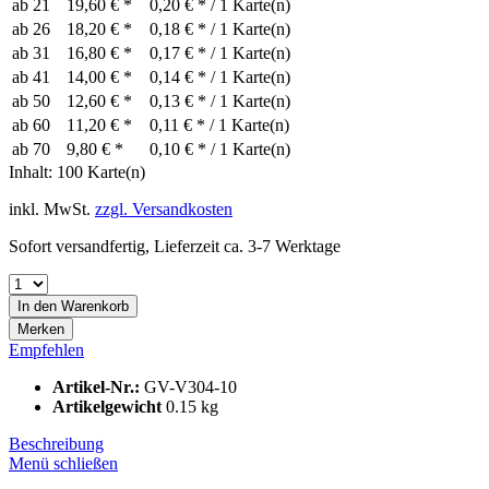
ab
21
19,60 € *
0,20 € * / 1 Karte(n)
ab
26
18,20 € *
0,18 € * / 1 Karte(n)
ab
31
16,80 € *
0,17 € * / 1 Karte(n)
ab
41
14,00 € *
0,14 € * / 1 Karte(n)
ab
50
12,60 € *
0,13 € * / 1 Karte(n)
ab
60
11,20 € *
0,11 € * / 1 Karte(n)
ab
70
9,80 € *
0,10 € * / 1 Karte(n)
Inhalt:
100 Karte(n)
inkl. MwSt.
zzgl. Versandkosten
Sofort versandfertig, Lieferzeit ca. 3-7 Werktage
In den
Warenkorb
Merken
Empfehlen
Artikel-Nr.:
GV-V304-10
Artikelgewicht
0.15 kg
Beschreibung
Menü schließen