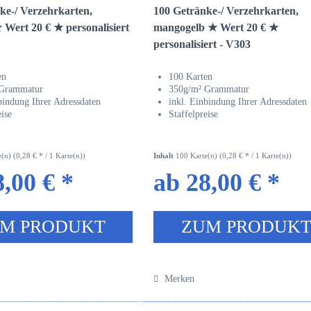
ke-/ Verzehrkarten,
100 Getränke-/ Verzehrkarten,
 Wert 20 € ★ personalisiert
mangogelb ★ Wert 20 € ★
personalisiert - V303
en
100 Karten
 Grammatur
350g/m² Grammatur
bindung Ihrer Adressdaten
inkl. Einbindung Ihrer Adressdaten
eise
Staffelpreise
e(n)
(0,28 € * / 1 Karte(n))
Inhalt
100 Karte(n)
(0,28 € * / 1 Karte(n))
,00 € *
ab 28,00 € *
M PRODUKT
ZUM PRODUK
Merken