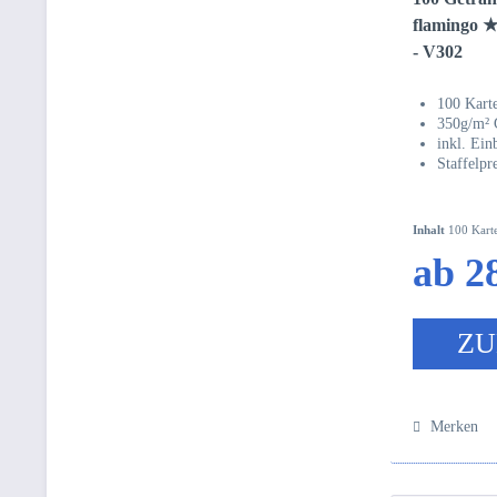
flamingo ★
- V302
100 Kart
350g/m²
inkl. Ein
Staffelpr
Inhalt
100 Kart
ab 28
ZU
Merken