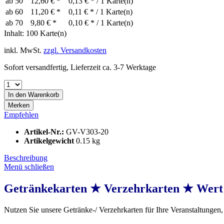
ab
50
12,60 € *
0,13 € * / 1 Karte(n)
ab
60
11,20 € *
0,11 € * / 1 Karte(n)
ab
70
9,80 € *
0,10 € * / 1 Karte(n)
Inhalt:
100 Karte(n)
inkl. MwSt.
zzgl. Versandkosten
Sofort versandfertig, Lieferzeit ca. 3-7 Werktage
In den
Warenkorb
Merken
Empfehlen
Artikel-Nr.:
GV-V303-20
Artikelgewicht
0.15 kg
Beschreibung
Menü schließen
Getränkekarten ★ Verzehrkarten ★ Wert
Nutzen Sie unsere Getränke-/ Verzehrkarten für Ihre Veranstaltungen, 