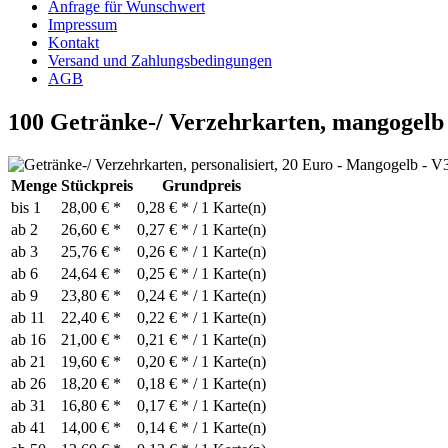
Anfrage für Wunschwert
Impressum
Kontakt
Versand und Zahlungsbedingungen
AGB
100 Getränke-/ Verzehrkarten, mangogelb 
Menge
Stückpreis
Grundpreis
bis
1
28,00 € *
0,28 € * / 1 Karte(n)
ab
2
26,60 € *
0,27 € * / 1 Karte(n)
ab
3
25,76 € *
0,26 € * / 1 Karte(n)
ab
6
24,64 € *
0,25 € * / 1 Karte(n)
ab
9
23,80 € *
0,24 € * / 1 Karte(n)
ab
11
22,40 € *
0,22 € * / 1 Karte(n)
ab
16
21,00 € *
0,21 € * / 1 Karte(n)
ab
21
19,60 € *
0,20 € * / 1 Karte(n)
ab
26
18,20 € *
0,18 € * / 1 Karte(n)
ab
31
16,80 € *
0,17 € * / 1 Karte(n)
ab
41
14,00 € *
0,14 € * / 1 Karte(n)