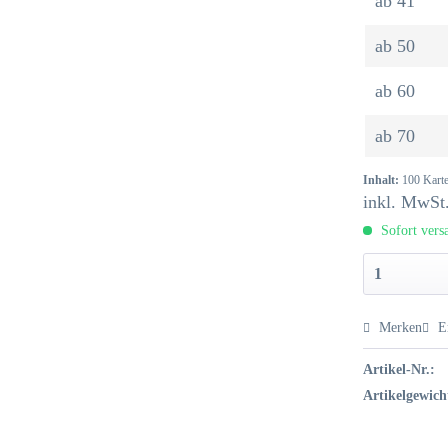
ab
41
ab
50
ab
60
ab
70
Inhalt:
100 Karte
inkl. MwSt
Sofort versa
Merken
E
Artikel-Nr.:
Artikelgewich