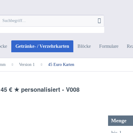
öcke
Getränke- / Verzehrkarten
Blöcke
Formulare
Rez
 mm
Version 1
45 Euro Karten
45 € ★ personalisiert - V008
Menge
bis
1