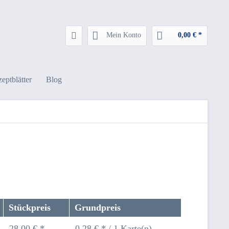
Mein Konto
0,00 € *
eptblätter
Blog
Stückpreis
Grundpreis
28,00 € *
0,28 € * / 1 Karte(n)