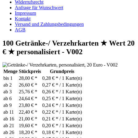
Widerrufsrecht
Anfrage für Wunschwert
Impressum
Kontakt
Versand und Zahlungsbedingungen
AGB
100 Getränke-/ Verzehrkarten ★ Wert 20
€ ★ personalisiert - V002
Menge
Stückpreis
Grundpreis
bis
1
28,00 € *
0,28 € * / 1 Karte(n)
ab
2
26,60 € *
0,27 € * / 1 Karte(n)
ab
3
25,76 € *
0,26 € * / 1 Karte(n)
ab
6
24,64 € *
0,25 € * / 1 Karte(n)
ab
9
23,80 € *
0,24 € * / 1 Karte(n)
ab
11
22,40 € *
0,22 € * / 1 Karte(n)
ab
16
21,00 € *
0,21 € * / 1 Karte(n)
ab
21
19,60 € *
0,20 € * / 1 Karte(n)
ab
26
18,20 € *
0,18 € * / 1 Karte(n)