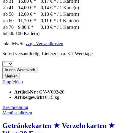
ab
31
16,80 € *
0,17 € * / 1 Karte(n)
ab
41
14,00 € *
0,14 € * / 1 Karte(n)
ab
50
12,60 € *
0,13 € * / 1 Karte(n)
ab
60
11,20 € *
0,11 € * / 1 Karte(n)
ab
70
9,80 € *
0,10 € * / 1 Karte(n)
Inhalt:
100 Karte(n)
inkl. MwSt.
zzgl. Versandkosten
Sofort versandfertig, Lieferzeit ca. 3-7 Werktage
In den
Warenkorb
Merken
Empfehlen
Artikel-Nr.:
GV-V002-20
Artikelgewicht
0.15 kg
Beschreibung
Menü schließen
Getränkekarten ★ Verzehrkarten ★